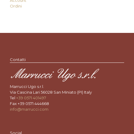
Account
Ordini
Contatti
Marrucci Ugo s.r.l.
Via Cascina Lari 56028 San Miniato (PI) Italy
Tel
+39 0571 401497
Fax +39 0571 444668
info@marrucci.com
Social