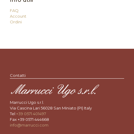
Info utili
FAQ
Account
Ordini
Contatti
Marrucci Ugo s.r.l.
Via Cascina Lari 56028 San Miniato (PI) Italy
Tel
+39 0571 401497
Fax +39 0571 444668
info@marrucci.com