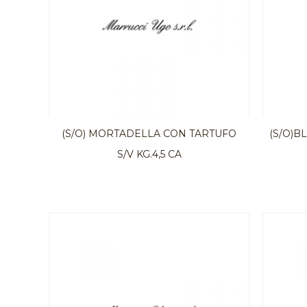
(S/O) MORTADELLA CON TARTUFO
(S/O)B
S/V KG.4,5 CA