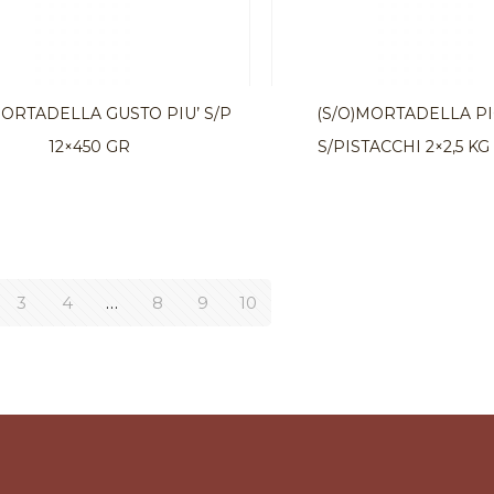
MORTADELLA GUSTO PIU’ S/P
(S/O)MORTADELLA P
12×450 GR
S/PISTACCHI 2×2,5 KG
3
4
…
8
9
10