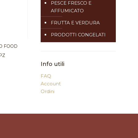
PESCE FRESCO E
AFFUMICATO
FRUTTA E VERDURA
PRODOTTI CONGELATI
CO FOOD
 PZ
Info utili
FAQ
Account
Ordini