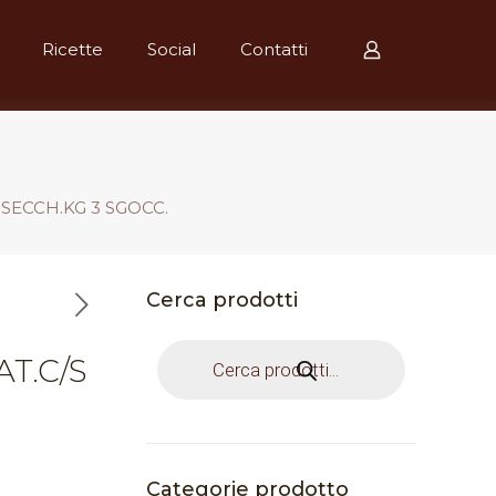
Ricette
Social
Contatti
 SECCH.KG 3 SGOCC.
Cerca prodotti
Products
T.C/S
search
Categorie prodotto