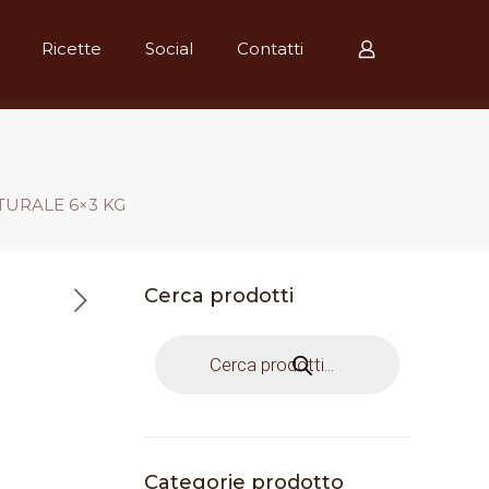
Ricette
Social
Contatti
TURALE 6×3 KG
Cerca prodotti
Products
search
Categorie prodotto