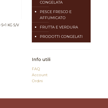
CONGELATA
PESCE FRESCO E
AFFUMICATO
5×1 KG S/V
FRUTTA E VERDURA
PRODOTTI CONGELATI
Info utili
FAQ
Account
Ordini