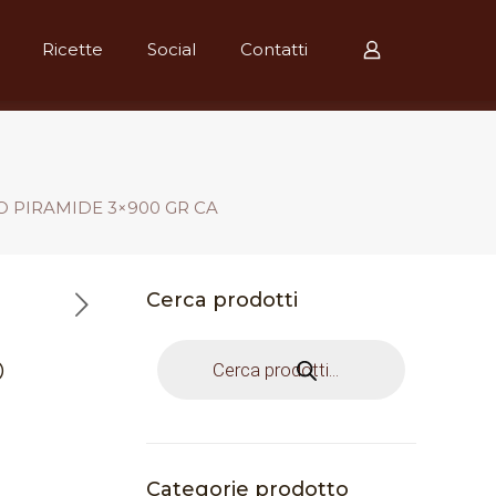
Ricette
Social
Contatti
 PIRAMIDE 3×900 GR CA
Cerca prodotti
Products
O
search
Categorie prodotto