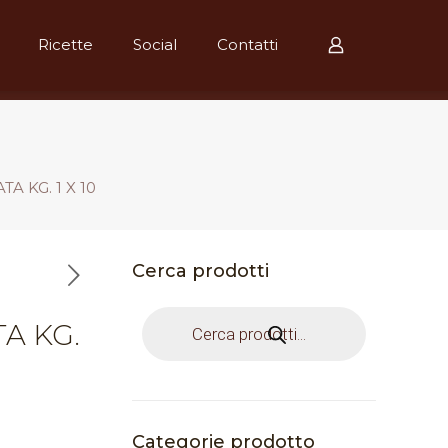
Ricette
Social
Contatti
A KG. 1 X 10
Cerca prodotti
Products
A KG.
search
Categorie prodotto