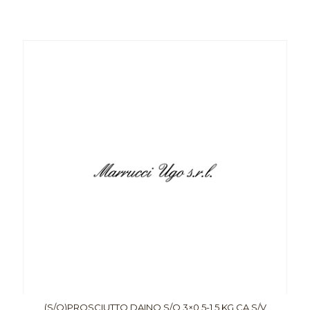
(S/O)PROSCIUTTO DAINO S/O 3×0.5-1,5 KG CA S/V