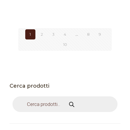
1
2
3
4
…
8
9
10
Cerca prodotti
Products
search