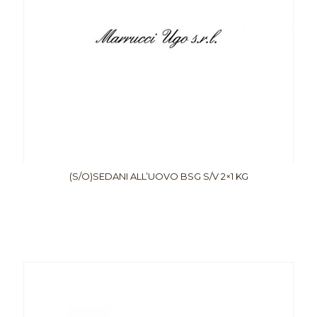
(S/O)SEDANI ALL’UOVO BSG S/V 2×1 KG