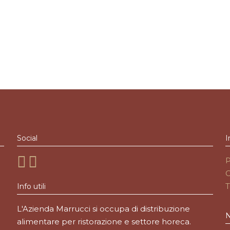
Social
I
P
C
T
Info utili
L'Azienda Marrucci si occupa di distribuzione
N
alimentare per ristorazione e settore horeca.