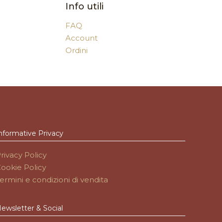
Info utili
FAQ
Account
Ordini
nformative Privacy
rivacy Policy
ookie Policy
ermini e condizioni di vendita
ewsletter & Social