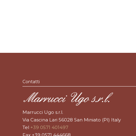
Contatti
Marrucci Ugo s.r.l.
Via Cascina Lari 56028 San Miniato (PI) Italy
Tel
+39 0571 401497
Fax +39 0571 444668