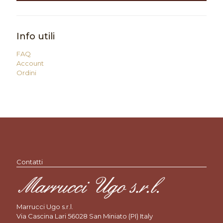
Info utili
FAQ
Account
Ordini
Contatti
Marrucci Ugo s.r.l.
Via Cascina Lari 56028 San Miniato (PI) Italy