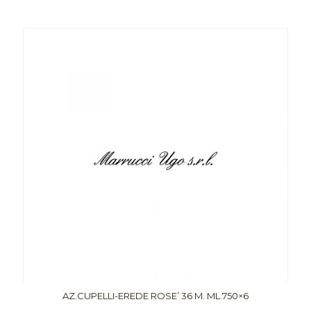
AZ.CUPELLI-EREDE ROSE’ 36 M. ML.750×6