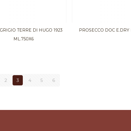
GRIGIO TERRE DI HUGO 1923
PROSECCO DOC E.DRY 
ML.750X6
2
3
4
5
6