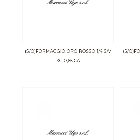
(S/O)FORMAGGIO ORO ROSSO 1/4 S/V
(S/O)F
KG 0,65 CA