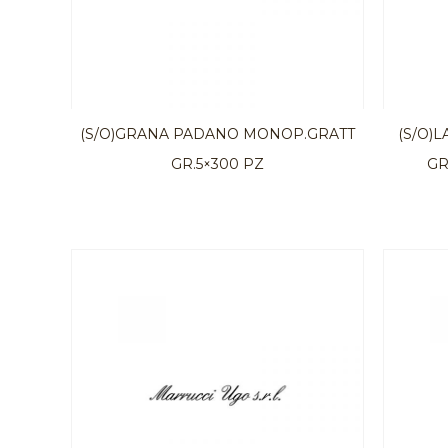
(S/O)GRANA PADANO MONOP.GRATT
(S/O)L
GR.5×300 PZ
GR