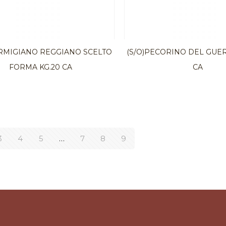
ARMIGIANO REGGIANO SCELTO
(S/O)PECORINO DEL GUER
FORMA KG.20 CA
CA
3
4
5
…
7
8
9