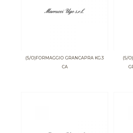
(S/O)FORMAGGIO GRANCAPRA KG.3
(S/
CA
GR