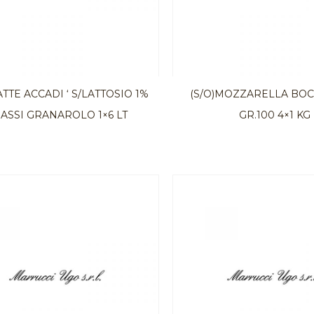
ATTE ACCADI ‘ S/LATTOSIO 1%
(S/O)MOZZARELLA BO
ASSI GRANAROLO 1×6 LT
GR.100 4×1 KG