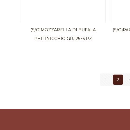
(S/O)MOZZARELLA DI BUFALA
(S/O)P
PETTINICCHIO GR.125×6 PZ
1
2