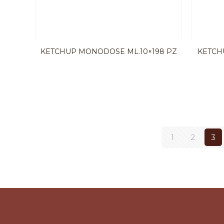
KETCHUP MONODOSE ML.10×198 PZ
KETCH
1
2
3