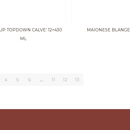
UP TOPDOWN CALVE’ 12×430
MAIONESE BLANGE’
ML
4
5
6
…
11
12
13